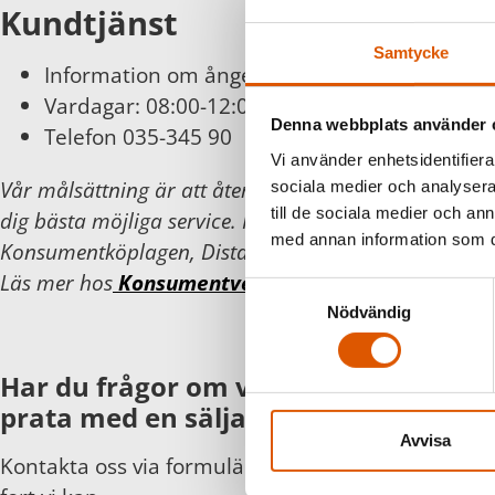
Kundtjänst
Samtycke
Information om ångerätt och byten finns
här
Vardagar: 08:00-12:00
Denna webbplats använder 
Telefon 035-345 90
Vi använder enhetsidentifierar
Vår målsättning är att återkomma inom 24 timmar 
sociala medier och analysera 
till de sociala medier och a
dig bästa möjliga service. För din och vår trygghet föl
med annan information som du 
Konsumentköplagen, Distans- och hemförsäljningsla
Läs mer hos
Konsumentverket
.
Samtyckesval
Nödvändig
Har du frågor om våra produkter eller
prata med en säljare?
Avvisa
Kontakta oss via formuläret eller direkt, så hör vi 