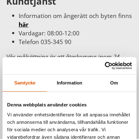
Kundtjänst
Information om ångerätt och byten finns
här
Vardagar: 08:00-12:00
Telefon 035-345 90
Vår målsättning är att återkomma inom 24
timmar och erbjuda dig bästa möjliga service.
För din och vår trygghet följer vi
Konsumentköplagen, Distans- och
Samtycke
Information
Om
hemförsäljningslagen.
Läs mer hos
Konsumentverket
.
Denna webbplats använder cookies
Vi använder enhetsidentifierare för att anpassa innehållet
och annonserna till användarna, tillhandahålla funktioner
Har du frågor om våra produkter
för sociala medier och analysera vår trafik. Vi
eller vill du prata med en säljare?
vidarebefordrar även sådana identifierare och annan