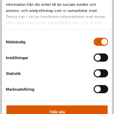
information från din enhet till de sociala medier och
Kontakta oss via formuläret eller direkt, så
annons- och analysföretag som vi samarbetar med.
hör vi av oss så fort vi kan.
Dessa kan i sin tur kombinera informationen med annan
information som du har tillhandahållit eller som de har
Johan Olander
e-post
eller telefon 035-
samlat in när du har använt deras tjänster.
2953811
Samtyckesval
Mattias Högberg
e-post
eller telefon 035-
Nödvändig
2953810
Inställningar
Hälsningar Johan & Mattias
Statistik
Marknadsföring
Tillåt alla