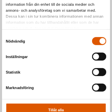
information från din enhet till de sociala medier och
Kontakta oss via formuläret eller direkt, så
annons- och analysföretag som vi samarbetar med.
hör vi av oss så fort vi kan.
Dessa kan i sin tur kombinera informationen med annan
information som du har tillhandahållit eller som de har
Johan Olander
e-post
eller telefon 035-
samlat in när du har använt deras tjänster.
2953811
Samtyckesval
Mattias Högberg
e-post
eller telefon 035-
Nödvändig
2953810
Inställningar
Hälsningar Johan & Mattias
Statistik
Marknadsföring
Tillåt alla