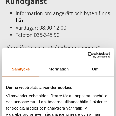
Kundtjänst
Information om ångerätt och byten finns
här
Vardagar: 08:00-12:00
Telefon 035-345 90
Vår målsättning är att återkomma inom 24
timmar och erbjuda dig bästa möjliga service.
För din och vår trygghet följer vi
Konsumentköplagen, Distans- och
Samtycke
Information
Om
hemförsäljningslagen.
Läs mer hos
Konsumentverket
.
Denna webbplats använder cookies
Vi använder enhetsidentifierare för att anpassa innehållet
och annonserna till användarna, tillhandahålla funktioner
Har du frågor om våra produkter
för sociala medier och analysera vår trafik. Vi
eller vill du prata med en säljare?
vidarebefordrar även sådana identifierare och annan