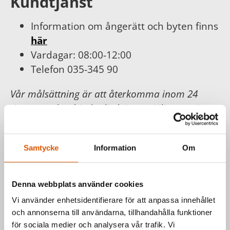
Kundtjänst
Information om ångerätt och byten finns
här
Vardagar: 08:00-12:00
Telefon 035-345 90
Vår målsättning är att återkomma inom 24
timmar och erbjuda dig bästa möjliga service.
För din och vår trygghet följer vi
Konsumentköplagen, Distans- och
Samtycke
Information
Om
hemförsäljningslagen.
Läs mer hos
Konsumentverket
.
Denna webbplats använder cookies
Vi använder enhetsidentifierare för att anpassa innehållet
Har du frågor om våra produkter
och annonserna till användarna, tillhandahålla funktioner
eller vill du prata med en säljare?
för sociala medier och analysera vår trafik. Vi