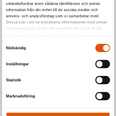
vidarebefordrar även sådana identifierare och annan
Kontakta oss via formuläret eller direkt, så
information från din enhet till de sociala medier och
annons- och analysföretag som vi samarbetar med.
hör vi av oss så fort vi kan.
Dessa kan i sin tur kombinera informationen med annan
Johan Olander
e-post
eller telefon 035-
information som du har tillhandahållit eller som de har
2953811
samlat in när du har använt deras tjänster.
Mattias Högberg
e-post
eller telefon 035-
Samtyckesval
2953810
Nödvändig
Hälsningar Johan & Mattias
Inställningar
Statistik
Marknadsföring