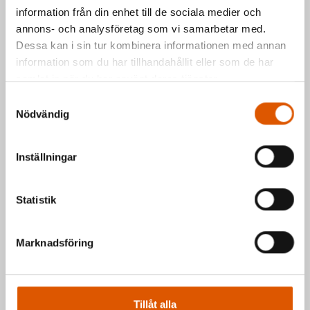
information från din enhet till de sociala medier och
Kontakta oss via formuläret eller direkt, så
annons- och analysföretag som vi samarbetar med.
hör vi av oss så fort vi kan.
Dessa kan i sin tur kombinera informationen med annan
information som du har tillhandahållit eller som de har
Johan Olander
e-post
eller telefon 035-
samlat in när du har använt deras tjänster.
2953811
Samtyckesval
Mattias Högberg
e-post
eller telefon 035-
Nödvändig
2953810
Inställningar
Hälsningar Johan & Mattias
Statistik
Marknadsföring
Tillåt alla