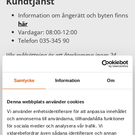
Kundtjänst
Information om ångerätt och byten finns
här
Vardagar: 08:00-12:00
Telefon 035-345 90
Vår målsättning är att återkomma inom 24
timmar och erbjuda dig bästa möjliga service.
För din och vår trygghet följer vi
Konsumentköplagen, Distans- och
Samtycke
Information
Om
hemförsäljningslagen.
Läs mer hos
Konsumentverket
.
Denna webbplats använder cookies
Vi använder enhetsidentifierare för att anpassa innehållet
och annonserna till användarna, tillhandahålla funktioner
Har du frågor om våra produkter
för sociala medier och analysera vår trafik. Vi
eller vill du prata med en säljare?
vidarebefordrar även sådana identifierare och annan