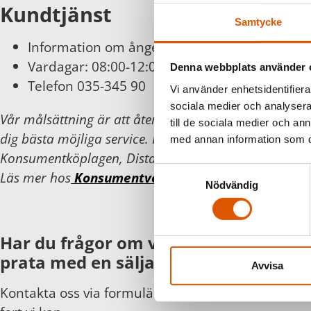
Kundtjänst
Samtycke
Information om ångerätt och byten finns
här
Vardagar: 08:00-12:00
Denna webbplats använder 
Telefon 035-345 90
Vi använder enhetsidentifierar
sociala medier och analysera 
Vår målsättning är att återkomma inom 24 timmar 
till de sociala medier och a
dig bästa möjliga service. För din och vår trygghet föl
med annan information som du 
Konsumentköplagen, Distans- och hemförsäljningsla
Samtyckesval
Läs mer hos
Konsumentverket
.
Nödvändig
Har du frågor om våra produkter eller
prata med en säljare?
Avvisa
Kontakta oss via formuläret eller direkt, så hör vi 