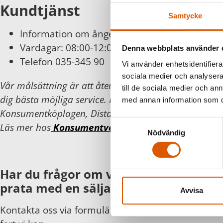
Kundtjänst
Samtycke
Information om ångerätt och byten finns
här
Vardagar: 08:00-12:00
Denna webbplats använder 
Telefon 035-345 90
Vi använder enhetsidentifierar
sociala medier och analysera 
Vår målsättning är att återkomma inom 24 timmar 
till de sociala medier och a
dig bästa möjliga service. För din och vår trygghet föl
med annan information som du 
Konsumentköplagen, Distans- och hemförsäljningsla
Samtyckesval
Läs mer hos
Konsumentverket
.
Nödvändig
Har du frågor om våra produkter eller
prata med en säljare?
Avvisa
Kontakta oss via formuläret eller direkt, så hör vi 