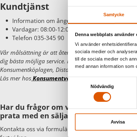
Kundtjänst
Samtycke
Information om ångerätt och byten finns
här
Vardagar: 08:00-12:00
Denna webbplats använder 
Telefon 035-345 90
Vi använder enhetsidentifierar
Vår målsättning är att återkomma inom 24 timmar 
sociala medier och analysera 
till de sociala medier och a
dig bästa möjliga service. För din och vår trygghet föl
med annan information som du 
Konsumentköplagen, Distans- och hemförsäljningsla
Läs mer hos
Konsumentverket
.
Samtyckesval
Nödvändig
Har du frågor om våra produkter eller
prata med en säljare?
Avvisa
Kontakta oss via formuläret eller direkt, så hör vi 