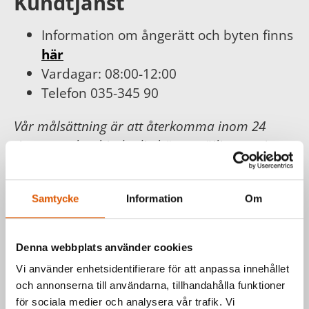
Kundtjänst
Information om ångerätt och byten finns
här
Vardagar: 08:00-12:00
Telefon 035-345 90
Vår målsättning är att återkomma inom 24
timmar och erbjuda dig bästa möjliga service.
För din och vår trygghet följer vi
Konsumentköplagen, Distans- och
Samtycke
Information
Om
hemförsäljningslagen.
Läs mer hos
Konsumentverket
.
Denna webbplats använder cookies
Vi använder enhetsidentifierare för att anpassa innehållet
Har du frågor om våra produkter
och annonserna till användarna, tillhandahålla funktioner
eller vill du prata med en säljare?
för sociala medier och analysera vår trafik. Vi