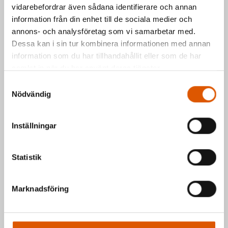
vidarebefordrar även sådana identifierare och annan
Kontakta oss via formuläret eller direkt, så
information från din enhet till de sociala medier och
annons- och analysföretag som vi samarbetar med.
hör vi av oss så fort vi kan.
Dessa kan i sin tur kombinera informationen med annan
Johan Olander
e-post
eller telefon 035-
information som du har tillhandahållit eller som de har
2953811
samlat in när du har använt deras tjänster.
Mattias Högberg
e-post
eller telefon 035-
Samtyckesval
2953810
Nödvändig
Hälsningar Johan & Mattias
Inställningar
Statistik
Marknadsföring