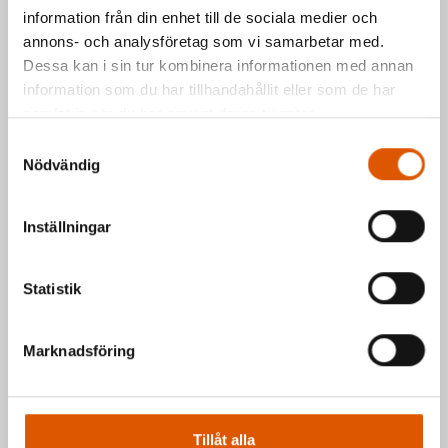
information från din enhet till de sociala medier och
Kontakta oss via formuläret eller direkt, så
annons- och analysföretag som vi samarbetar med.
hör vi av oss så fort vi kan.
Dessa kan i sin tur kombinera informationen med annan
information som du har tillhandahållit eller som de har
Johan Olander
e-post
eller telefon 035-
samlat in när du har använt deras tjänster.
2953811
Samtyckesval
Mattias Högberg
e-post
eller telefon 035-
Nödvändig
2953810
Inställningar
Hälsningar Johan & Mattias
Statistik
Marknadsföring
Tillåt alla