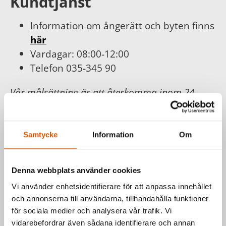
Kundtjänst
Information om ångerätt och byten finns
här
Vardagar: 08:00-12:00
Telefon 035-345 90
Vår målsättning är att återkomma inom 24
timmar och erbjuda dig bästa möjliga service.
För din och vår trygghet följer vi
Konsumentköplagen, Distans- och
Samtycke
Information
Om
hemförsäljningslagen.
Läs mer hos
Konsumentverket
.
Denna webbplats använder cookies
Vi använder enhetsidentifierare för att anpassa innehållet
och annonserna till användarna, tillhandahålla funktioner
Har du frågor om våra produkter
för sociala medier och analysera vår trafik. Vi
eller vill du prata med en säljare?
vidarebefordrar även sådana identifierare och annan