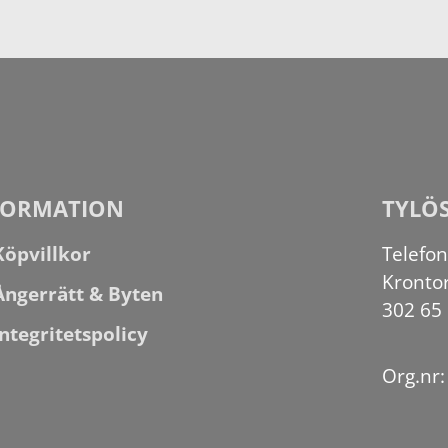
FORMATION
TYLÖ
Köpvillkor
Telefo
Kronto
Ångerrätt & Byten
302 65
Integritetspolicy
Org.nr