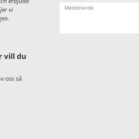
och erbjuda
jer vi
gen.
 vill du
av oss så