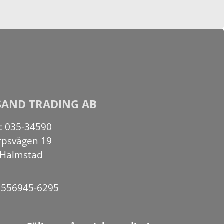
SAND TRADING AB
n: 035-34590
rpsvägen 19
 Halmstad
: 556945-6295