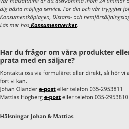
Vår målsättning är att återkomma inom 24 timmar 
dig bästa möjliga service. För din och vår trygghet föl
Konsumentköplagen, Distans- och hemförsäljningsla
Läs mer hos
Konsumentverket
.
Har du frågor om våra produkter eller
prata med en säljare?
Kontakta oss via formuläret eller direkt, så hör vi 
fort vi kan.
Johan Olander
e-post
eller telefon 035-2953811
Mattias Högberg
e-post
eller telefon 035-2953810
Hälsningar Johan & Mattias