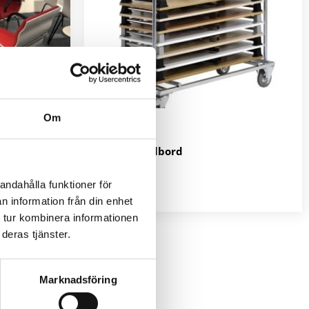
Om
Oi10015
Vagn till fällbord
3.095
kr
andahålla funktioner för
2 i lager
n information från din enhet
 tur kombinera informationen
deras tjänster.
Marknadsföring