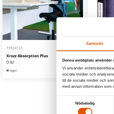
Samtycke
TT924123
TT939867
Xrozz Absorption Plus
Xrozz Abso
Denna webbplats använder 
0
kr
0
kr
Vi använder enhetsidentifierar
I lager
I lager
sociala medier och analysera 
till de sociala medier och a
med annan information som du 
Samtyckesval
Nödvändig