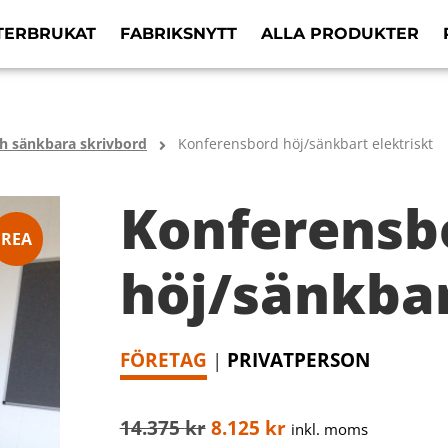
TERBRUKAT
FABRIKSNYTT
ALLA PRODUKTER
h sänkbara skrivbord
Konferensbord höj/sänkbart elektriskt
Konferensb
REA
höj/sänkbar
FÖRETAG
|
PRIVATPERSON
14.375
kr
8.125
kr
inkl. moms