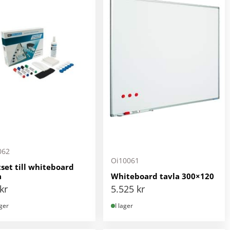
062
Oi10061
tset till whiteboard
a
Whiteboard tavla 300×120
kr
5.525
kr
ager
I lager