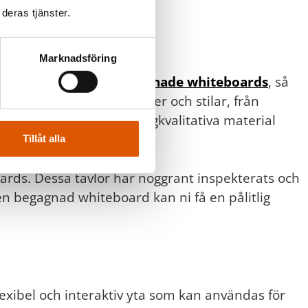
deras tjänster.
Marknadsföring
der vi både nya och
begagnade whiteboards
, så
s i olika storlekar, former och stilar, från
lor är tillverkade med högkvalitativa material
Tillåt alla
oards. Dessa tavlor har noggrant inspekterats och
 en begagnad whiteboard kan ni få en pålitlig
exibel och interaktiv yta som kan användas för