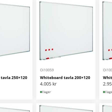
Oi10059
Oi10
 tavla 250×120
Whiteboard tavla 200×120
Whit
4.005
kr
2.9
I lager
I lag