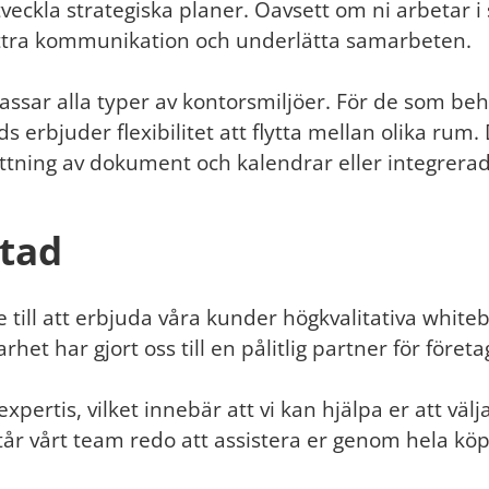
t utveckla strategiska planer. Oavsett om ni arbetar
rbättra kommunikation och underlätta samarbeten.
passar alla typer av kontorsmiljöer. För de som b
rbjuder flexibilitet att flytta mellan olika rum.
ttning av dokument och kalendrar eller integrerad
stad
 till att erbjuda våra kunder högkvalitativa white
het har gjort oss till en pålitlig partner för företa
expertis, vilket innebär att vi kan hjälpa er att vä
tår vårt team redo att assistera er genom hela köp