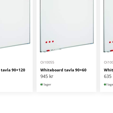
Oi10055
Oi10
tavla 90×120
Whiteboard tavla 90×60
Whit
945
kr
635
I lager
I lag