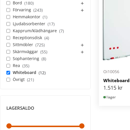
Bord
180
Förvaring
243
Hemmakontor
1
Ljudabsorbenter
17
Kapprum/klädhängare
7
Receptionsdisk
4
Sittmöbler
725
Skärmväggar
55
Sophantering
8
Rea
35
Oi10056
Whiteboard
12
Övrigt
21
Whiteboard 
1.515
kr
I lager
LAGERSALDO