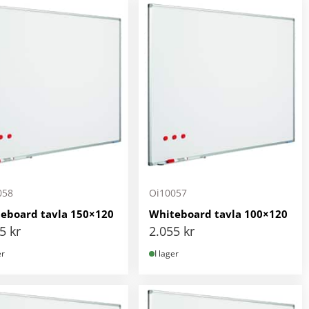
058
Oi10057
eboard tavla 150×120
Whiteboard tavla 100×120
55
kr
2.055
kr
er
I lager