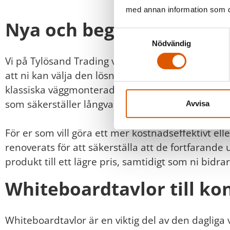
med annan information som du 
Nya och begagnade Whit
Samtyckesval
Nödvändig
Vi på Tylösand Trading vet att varje arbetsplats
att ni kan välja den lösning som bäst passar era s
klassiska väggmonterade modeller till mobila alte
som säkerställer långvarig användning och en opt
Avvisa
För er som vill göra ett mer kostnadseffektivt el
renoverats för att säkerställa att de fortfarande
produkt till ett lägre pris, samtidigt som ni bidra
Whiteboardtavlor till ko
Whiteboardtavlor är en viktig del av den daglig