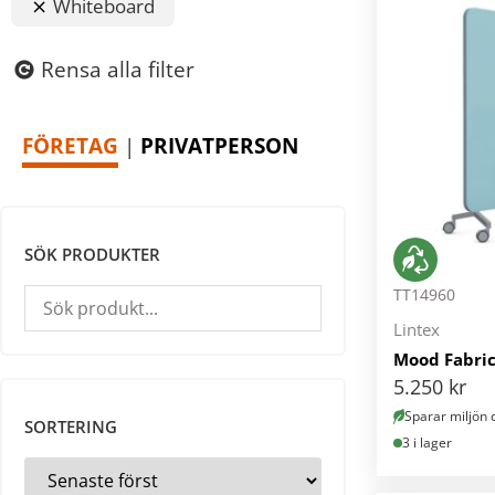
Whiteboard
Rensa alla filter
FÖRETAG
|
PRIVATPERSON
SÖK PRODUKTER
TT14960
Lintex
Mood Fabric
5.250
kr
Sparar miljön 
SORTERING
3 i lager