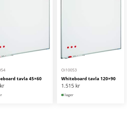
054
Oi10053
eboard tavla 45×60
Whiteboard tavla 120×90
kr
1.515
kr
er
I lager