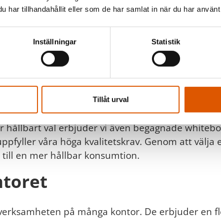
har tillhandahållit eller som de har samlat in när du har använt 
eboards
Inställningar
Statistik
 har unika behov och förutsättningar. Därför erbju
pecifika krav och budget. Våra nya whiteboards finn
rnativ som kan flyttas runt efter behov. Dessa tav
imal skrivyta.
Tillåt urval
ler hållbart val erbjuder vi även begagnade whiteb
 uppfyller våra höga kvalitetskrav. Genom att välja
r till en mer hållbar konsumtion.
ntoret
a verksamheten på många kontor. De erbjuder en fl