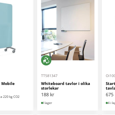
TT581347
Oi10
 Mobile
Whiteboard tavlor i olika
Star
storlekar
tavl
188
kr
675
ca 220 kg CO2
I lager
4 i l