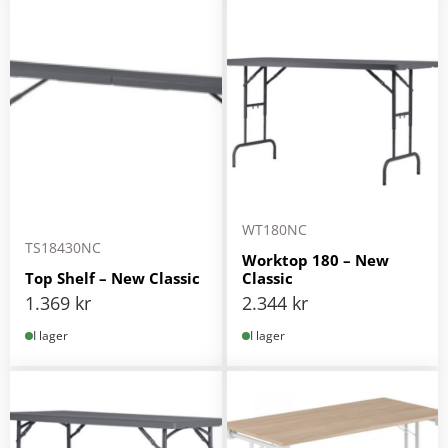
WT180NC
TS18430NC
Worktop 180 – New
Top Shelf – New Classic
Classic
1.369
kr
2.344
kr
I lager
I lager