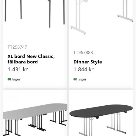
TT256747
TT967888
XL bord New Classic,
fällbara bord
Dinner Style
1.431
kr
1.844
kr
I lager
I lager