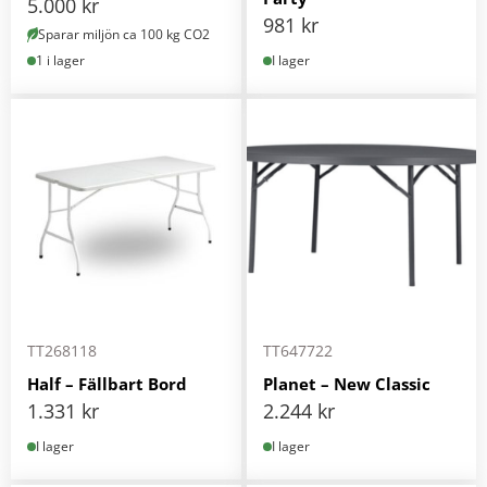
5.000
kr
981
kr
Sparar miljön ca 100 kg CO2
1 i lager
I lager
TT268118
TT647722
Half – Fällbart Bord
Planet – New Classic
1.331
kr
2.244
kr
I lager
I lager