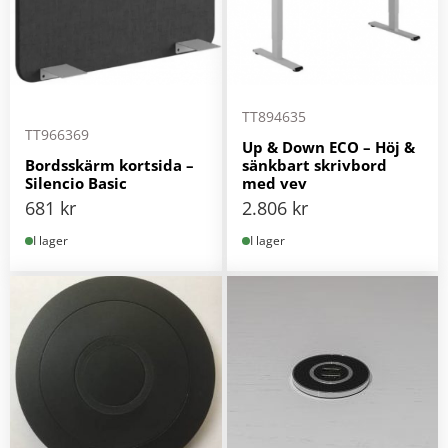
TT894635
TT966369
Up & Down ECO – Höj &
Bordsskärm kortsida –
sänkbart skrivbord
Silencio Basic
med vev
681
kr
2.806
kr
I lager
I lager