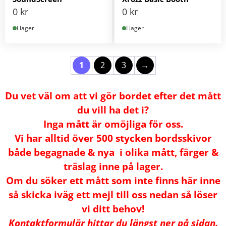
0
kr
0
kr
I lager
I lager
1
2
3
→
Du vet väl om att vi gör bordet efter det mått
du vill ha det i?
Inga mått är omöjliga för oss.
Vi har alltid över 500 stycken bordsskivor
både begagnade & nya i olika mått, färger &
träslag inne på lager.
Om du söker ett mått som inte finns här inne
så skicka iväg ett mejl till oss nedan så löser
vi ditt behov!
Kontaktformulär hittar du längst ner på sidan.