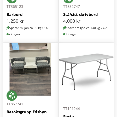
TT365123
TT832747
Barbord
Stå/sitt skrivbord
1.250
kr
4.000
kr
Sparar miljön ca 30 kg CO2
Sparar miljön ca 140 kg CO2
7 i lager
1 i lager
TT857741
TT121244
Besöksgrupp Edsbyn
Party