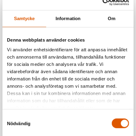
Samtycke
Information
Om
Denna webbplats använder cookies
Vi använder enhetsidentifierare för att anpassa innehållet
och annonserna till användarna, tillhandahålla funktioner
för sociala medier och analysera vår trafik. Vi
TT658464
TT861757
vidarebefordrar även sådana identifierare och annan
Amsterdam
Narvik
information från din enhet till de sociala medier och
0
kr
0
kr
annons- och analysföretag som vi samarbetar med.
Dessa kan i sin tur kombinera informationen med annan
I lager
I lager
information som du har tillhandahållit eller som de har
samlat in när du har använt deras tjänster.
Samtyckesval
Nödvändig