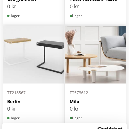
0
kr
0
kr
I lager
I lager
TT218567
TT573612
Berlin
Milo
0
kr
0
kr
I lager
I lager