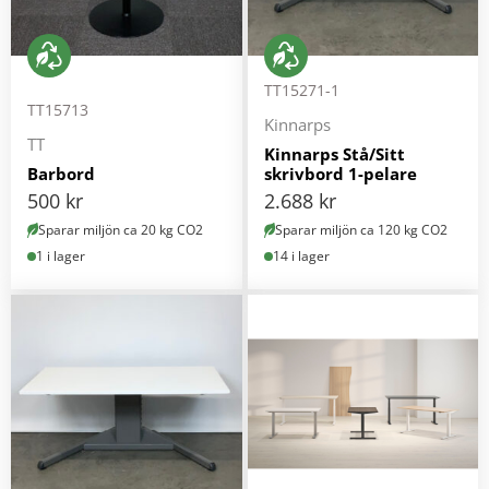
TT15271-1
TT15713
Kinnarps
TT
Kinnarps Stå/Sitt
Barbord
skrivbord 1-pelare
500
kr
2.688
kr
Sparar miljön ca 20 kg CO2
Sparar miljön ca 120 kg CO2
1 i lager
14 i lager