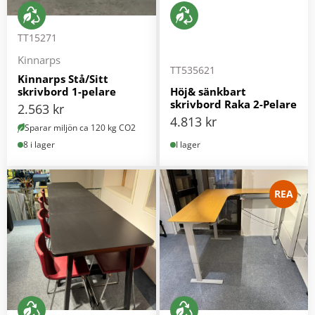
TT15271
Kinnarps
TT535621
Kinnarps Stå/Sitt
skrivbord 1-pelare
Höj& sänkbart
skrivbord Raka 2-Pelare
2.563
kr
4.813
kr
Sparar miljön ca 120 kg CO2
8 i lager
I lager
REA