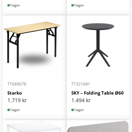
I lager
I lager
TT689678
TT321681
Starko
SKY – Folding Table Ø60
1.719
kr
1.494
kr
I lager
I lager