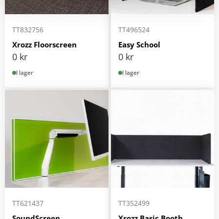
TT832756
TT496524
Xrozz Floorscreen
Easy School
0
kr
0
kr
I lager
I lager
TT621437
TT352499
SoundScreen
Xrozz Basic Booth