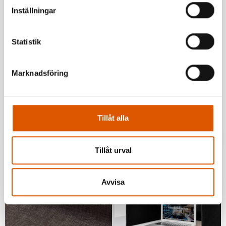
Inställningar
Statistik
TT943578
Marknadsföring
TT937421
Xrozz FloorScreen
KOMBI soffbord
Booth
0
kr
0
kr
Tillåt alla
I lager
I lager
Tillåt urval
Avvisa