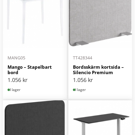
MANG05
TT428344
Mango – Stapelbart
Bordsskärm kortsida –
bord
Silencio Premium
1.056
kr
1.056
kr
I lager
I lager