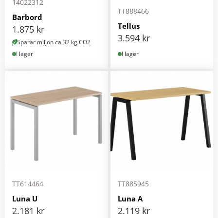
14022312
TT888466
Barbord
Tellus
1.875
kr
3.594
kr
Sparar miljön ca 32 kg CO2
I lager
I lager
TT614464
TT885945
Luna U
Luna A
2.181
kr
2.119
kr