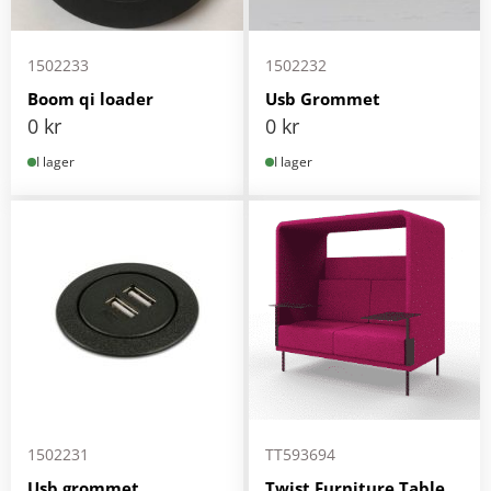
1502233
1502232
Boom qi loader
Usb Grommet
0
kr
0
kr
I lager
I lager
1502231
TT593694
Usb grommet
Twist Furniture Table