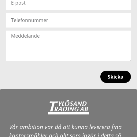
Skicka
Vår ambition var då att kunna leverera fina
kontorsmöbler och allt som ingår i detta så