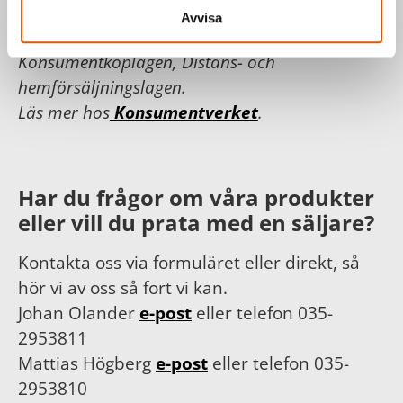
timmar och erbjuda dig bästa möjliga service.
Avvisa
För din och vår trygghet följer vi
Konsumentköplagen, Distans- och
hemförsäljningslagen.
Läs mer hos
Konsumentverket
.
Har du frågor om våra produkter
eller vill du prata med en säljare?
Kontakta oss via formuläret eller direkt, så
hör vi av oss så fort vi kan.
Johan Olander
e-post
eller telefon 035-
2953811
Mattias Högberg
e-post
eller telefon 035-
2953810