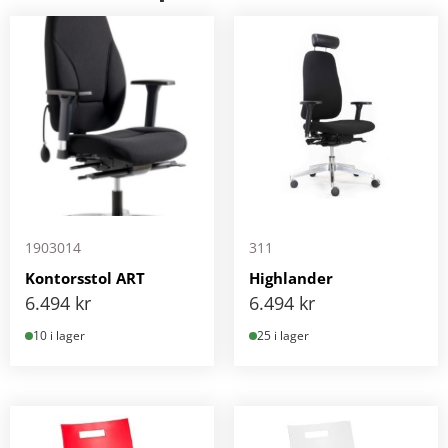
1903014
311
Kontorsstol ART
Highlander
6.494
kr
6.494
kr
10 i lager
25 i lager