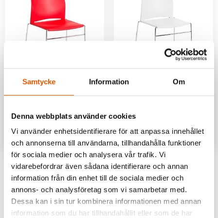
Samtycke
Information
Om
SM101105
SM101104
Stol Unite Röd
Stol Unite Vit
Denna webbplats använder cookies
933
kr
933
kr
Vi använder enhetsidentifierare för att anpassa innehållet
I lager
I lager
och annonserna till användarna, tillhandahålla funktioner
för sociala medier och analysera vår trafik. Vi
vidarebefordrar även sådana identifierare och annan
information från din enhet till de sociala medier och
annons- och analysföretag som vi samarbetar med.
Dessa kan i sin tur kombinera informationen med annan
information som du har tillhandahållit eller som de har