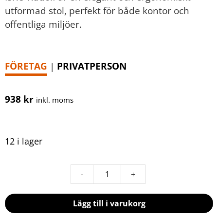
utformad stol, perfekt för både kontor och
offentliga miljöer.
FÖRETAG
|
PRIVATPERSON
938
kr
inkl. moms
12 i lager
Lägg till i varukorg