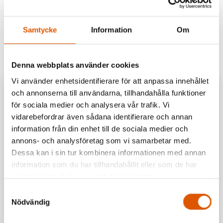
Samtycke
Information
Om
Relaterade produkter
Denna webbplats använder cookies
Vi använder enhetsidentifierare för att anpassa innehållet
och annonserna till användarna, tillhandahålla funktioner
för sociala medier och analysera vår trafik. Vi
vidarebefordrar även sådana identifierare och annan
information från din enhet till de sociala medier och
annons- och analysföretag som vi samarbetar med.
Dessa kan i sin tur kombinera informationen med annan
information som du har tillhandahållit eller som de har
samlat in när du har använt deras tjänster.
Samtyckesval
18112816
Nödvändig
TT