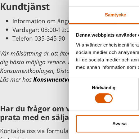
Kundtjänst
Samtycke
Information om ångerätt och byten finns
här
Vardagar: 08:00-12:00
Denna webbplats använder 
Telefon 035-345 90
Vi använder enhetsidentifierar
Vår målsättning är att återkomma inom 24 timmar 
sociala medier och analysera 
till de sociala medier och a
dig bästa möjliga service. För din och vår trygghet föl
med annan information som du 
Konsumentköplagen, Distans- och hemförsäljningsla
Läs mer hos
Konsumentverket
.
Samtyckesval
Nödvändig
Har du frågor om våra produkter eller
prata med en säljare?
Avvisa
Kontakta oss via formuläret eller direkt, så hör vi 