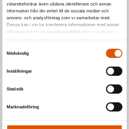
vidarebefordrar även sådana identifierare och annan
Kontakta oss via formuläret eller direkt, så
information från din enhet till de sociala medier och
annons- och analysföretag som vi samarbetar med.
hör vi av oss så fort vi kan.
Dessa kan i sin tur kombinera informationen med annan
Johan Olander
e-post
eller telefon 035-
information som du har tillhandahållit eller som de har
2953811
samlat in när du har använt deras tjänster.
Mattias Högberg
e-post
eller telefon 035-
Samtyckesval
2953810
Nödvändig
Hälsningar Johan & Mattias
Inställningar
Statistik
Marknadsföring