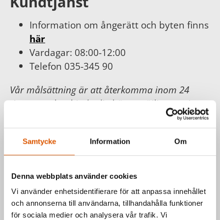
Kundtjänst
Information om ångerätt och byten finns
här
Vardagar: 08:00-12:00
Telefon 035-345 90
Vår målsättning är att återkomma inom 24
timmar och erbjuda dig bästa möjliga service.
För din och vår trygghet följer vi
Konsumentköplagen, Distans- och
Samtycke
Information
Om
hemförsäljningslagen.
Läs mer hos
Konsumentverket
.
Denna webbplats använder cookies
Vi använder enhetsidentifierare för att anpassa innehållet
Har du frågor om våra produkter
och annonserna till användarna, tillhandahålla funktioner
eller vill du prata med en säljare?
för sociala medier och analysera vår trafik. Vi