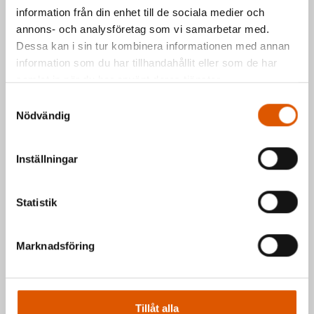
information från din enhet till de sociala medier och
Kontakta oss via formuläret eller direkt, så
annons- och analysföretag som vi samarbetar med.
hör vi av oss så fort vi kan.
Dessa kan i sin tur kombinera informationen med annan
information som du har tillhandahållit eller som de har
Johan Olander
e-post
eller telefon 035-
samlat in när du har använt deras tjänster.
2953811
Samtyckesval
Mattias Högberg
e-post
eller telefon 035-
Nödvändig
2953810
Inställningar
Hälsningar Johan & Mattias
Statistik
Marknadsföring
Tillåt alla