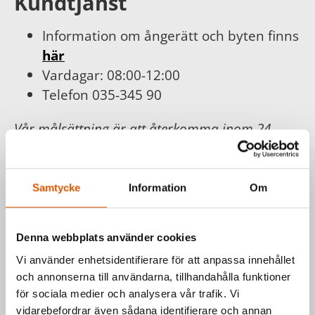
Kundtjänst
Information om ångerätt och byten finns
här
Vardagar: 08:00-12:00
Telefon 035-345 90
Vår målsättning är att återkomma inom 24
timmar och erbjuda dig bästa möjliga service.
För din och vår trygghet följer vi
Konsumentköplagen, Distans- och
Samtycke
Information
Om
hemförsäljningslagen.
Läs mer hos
Konsumentverket
.
Denna webbplats använder cookies
Vi använder enhetsidentifierare för att anpassa innehållet
och annonserna till användarna, tillhandahålla funktioner
Har du frågor om våra produkter
för sociala medier och analysera vår trafik. Vi
eller vill du prata med en säljare?
vidarebefordrar även sådana identifierare och annan