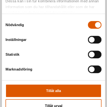
Dessa kan i sin tur kombinera informationen med annan
2953810
information som du har tillhandahållit eller som de har
samlat in när du har använt deras tjänster.
Hälsningar Johan & Mattias
Samtyckesval
Nödvändig
Inställningar
Statistik
Marknadsföring
Tillåt alla
Tillåt urval