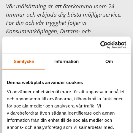
Vår målsättning är att återkomma inom 24
timmar och erbjuda dig bästa möjliga service.
För din och vår trygghet följer vi
Konsumentköplagen, Distans- och
hemförsäljningslagen.
Läs mer hos
Konsumentverket
.
Samtycke
Information
Om
Har du frågor om våra produkter
eller vill du prata med en säljare?
Denna webbplats använder cookies
Vi använder enhetsidentifierare för att anpassa innehållet
Kontakta oss via formuläret eller direkt, så
och annonserna till användarna, tillhandahålla funktioner
hör vi av oss så fort vi kan.
för sociala medier och analysera vår trafik. Vi
Johan Olander
e-post
eller telefon 035-
vidarebefordrar även sådana identifierare och annan
information från din enhet till de sociala medier och
2953811
annons- och analysföretag som vi samarbetar med.
Mattias Högberg
e-post
eller telefon 035-