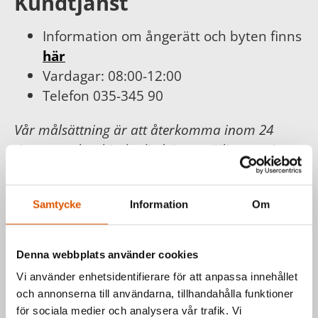
Kundtjänst
Information om ångerätt och byten finns
här
Vardagar: 08:00-12:00
Telefon 035-345 90
Vår målsättning är att återkomma inom 24
timmar och erbjuda dig bästa möjliga service.
För din och vår trygghet följer vi
Konsumentköplagen, Distans- och
Samtycke
Information
Om
hemförsäljningslagen.
Läs mer hos
Konsumentverket
.
Denna webbplats använder cookies
Vi använder enhetsidentifierare för att anpassa innehållet
Har du frågor om våra produkter
och annonserna till användarna, tillhandahålla funktioner
eller vill du prata med en säljare?
för sociala medier och analysera vår trafik. Vi