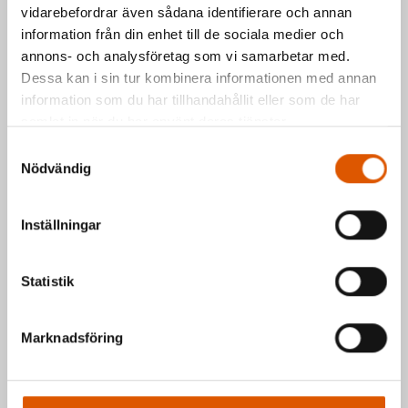
vidarebefordrar även sådana identifierare och annan
Kontakta oss via formuläret eller direkt, så
information från din enhet till de sociala medier och
annons- och analysföretag som vi samarbetar med.
hör vi av oss så fort vi kan.
Dessa kan i sin tur kombinera informationen med annan
Johan Olander
e-post
eller telefon 035-
information som du har tillhandahållit eller som de har
2953811
samlat in när du har använt deras tjänster.
Mattias Högberg
e-post
eller telefon 035-
Samtyckesval
2953810
Nödvändig
Hälsningar Johan & Mattias
Inställningar
Statistik
Marknadsföring