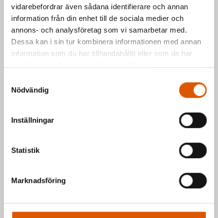
vidarebefordrar även sådana identifierare och annan
Kontakta oss via formuläret eller direkt, så
information från din enhet till de sociala medier och
annons- och analysföretag som vi samarbetar med.
hör vi av oss så fort vi kan.
Dessa kan i sin tur kombinera informationen med annan
Johan Olander
e-post
eller telefon 035-
information som du har tillhandahållit eller som de har
2953811
samlat in när du har använt deras tjänster.
Mattias Högberg
e-post
eller telefon 035-
Samtyckesval
2953810
Nödvändig
Hälsningar Johan & Mattias
Inställningar
Statistik
Marknadsföring