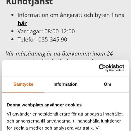
Kundtjänst
Information om ångerätt och byten finns
här
Vardagar: 08:00-12:00
Telefon 035-345 90
Vår målsättning är att återkomma inom 24
timmar och erbjuda dig bästa möjliga service.
För din och vår trygghet följer vi
Konsumentköplagen, Distans- och
Samtycke
Information
Om
hemförsäljningslagen.
Läs mer hos
Konsumentverket
.
Denna webbplats använder cookies
Vi använder enhetsidentifierare för att anpassa innehållet
Har du frågor om våra produkter
och annonserna till användarna, tillhandahålla funktioner
eller vill du prata med en säljare?
för sociala medier och analysera vår trafik. Vi