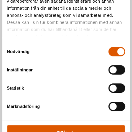
vidarebefordrar även sådana identifierare och annan
Kontakta oss via formuläret eller direkt, så
information från din enhet till de sociala medier och
hör vi av oss så fort vi kan.
annons- och analysföretag som vi samarbetar med.
Johan Olander
e-post
eller telefon 035-
Dessa kan i sin tur kombinera informationen med annan
information som du har tillhandahållit eller som de har
2953811
samlat in när du har använt deras tjänster.
Mattias Högberg
e-post
eller telefon 035-
Samtyckesval
2953810
Nödvändig
Hälsningar Johan & Mattias
Inställningar
Statistik
Marknadsföring