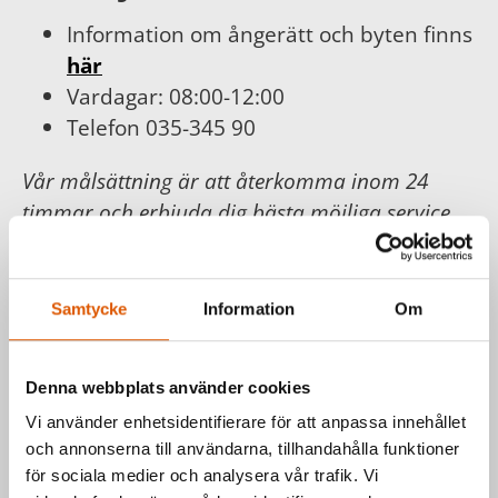
Information om ångerätt och byten finns
här
Vardagar: 08:00-12:00
Telefon 035-345 90
Vår målsättning är att återkomma inom 24
timmar och erbjuda dig bästa möjliga service.
För din och vår trygghet följer vi
Konsumentköplagen, Distans- och
hemförsäljningslagen.
Samtycke
Information
Om
Läs mer hos
Konsumentverket
.
Denna webbplats använder cookies
Vi använder enhetsidentifierare för att anpassa innehållet
Har du frågor om våra produkter
och annonserna till användarna, tillhandahålla funktioner
eller vill du prata med en säljare?
för sociala medier och analysera vår trafik. Vi