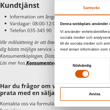
Kundtjänst
Samtycke
Information om ångerätt och byten finns
här
Vardagar: 08:00-12:00
Denna webbplats använder 
Telefon 035-345 90
Vi använder enhetsidentifierar
sociala medier och analysera 
Vår målsättning är att återkomma inom 24 timmar 
till de sociala medier och a
dig bästa möjliga service. För din och vår trygghet föl
med annan information som du 
Konsumentköplagen, Distans- och hemförsäljningsla
Samtyckesval
Läs mer hos
Konsumentverket
.
Nödvändig
Har du frågor om våra produkter eller
prata med en säljare?
Avvisa
Kontakta oss via formuläret eller direkt, så hör vi 