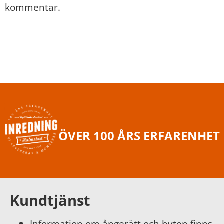
kommentar.
ÖVER 100 ÅRS ERFARENHET
Kundtjänst
Information om ångerätt och byten finns