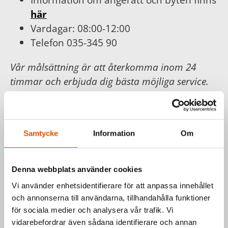
här
Vardagar: 08:00-12:00
Telefon 035-345 90
Vår målsättning är att återkomma inom 24
timmar och erbjuda dig bästa möjliga service.
För din och vår trygghet följer vi
Konsumentköplagen, Distans- och
hemförsäljningslagen.
Samtycke
Information
Om
Läs mer hos
Konsumentverket
.
Denna webbplats använder cookies
Har du frågor om våra produkter
Vi använder enhetsidentifierare för att anpassa innehållet
eller vill du prata med en säljare?
och annonserna till användarna, tillhandahålla funktioner
för sociala medier och analysera vår trafik. Vi
Kontakta oss via formuläret eller direkt, så
vidarebefordrar även sådana identifierare och annan