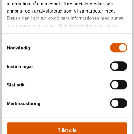
information från din enhet till de sociala medier och
hör vi av oss så fort vi kan.
annons- och analysföretag som vi samarbetar med.
Johan Olander
e-post
eller telefon 035-
Dessa kan i sin tur kombinera informationen med annan
2953811
information som du har tillhandahållit eller som de har
Mattias Högberg
e-post
eller telefon 035-
samlat in när du har använt deras tjänster.
2953810
Samtyckesval
Nödvändig
Hälsningar Johan & Mattias
Inställningar
Statistik
Marknadsföring
Tillåt alla