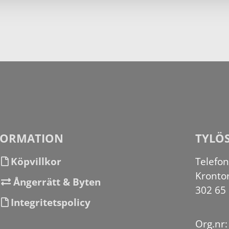
FORMATION
TYLÖ
Köpvillkor
Telefo
Kronto
Ångerrätt & Byten
302 65
Integritetspolicy
Org.nr