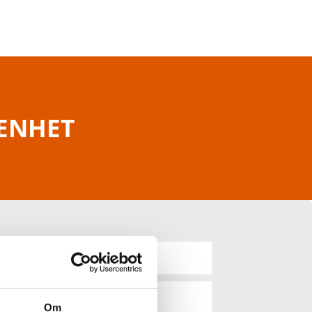
RENHET
Om