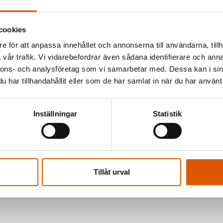
cookies
och erbjuda
jer vi
e för att anpassa innehållet och annonserna till användarna, tillh
vår trafik. Vi vidarebefordrar även sådana identifierare och anna
gen.
nnons- och analysföretag som vi samarbetar med. Dessa kan i sin
har tillhandahållit eller som de har samlat in när du har använt 
Inställningar
Statistik
 vill du
av oss så
Tillåt urval