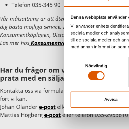
Telefon 035-345 90
Denna webbplats använder 
Vår målsättning är att återkomma inom 24 timmar 
dig bästa möjliga service. För din och vår trygghet föl
Vi använder enhetsidentifierar
sociala medier och analysera 
Konsumentköplagen, Distans- och hemförsäljningsla
till de sociala medier och a
Läs mer hos
Konsumentverket
.
med annan information som du 
Samtyckesval
Nödvändig
Har du frågor om våra produkter eller
prata med en säljare?
Kontakta oss via formuläret eller direkt, så hör vi 
fort vi kan.
Avvisa
Johan Olander
e-post
eller telefon 035-2953811
Mattias Högberg
e-post
eller telefon 035-2953810