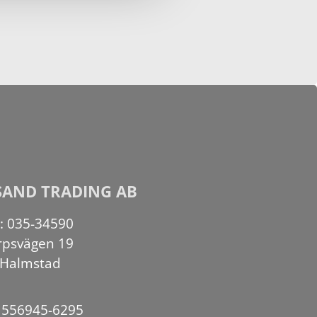
SAND TRADING AB
n: 035-34590
rpsvägen 19
 Halmstad
: 556945-6295