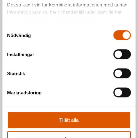
Dessa kan i sin tur kombinera informationen med annan
2953811
information som du har tillhandahållit eller som de har
Mattias Högberg
e-post
eller telefon 035-
samlat in när du har använt deras tjänster.
2953810
Samtyckesval
Nödvändig
Hälsningar Johan & Mattias
Inställningar
Statistik
Marknadsföring
Tillåt alla