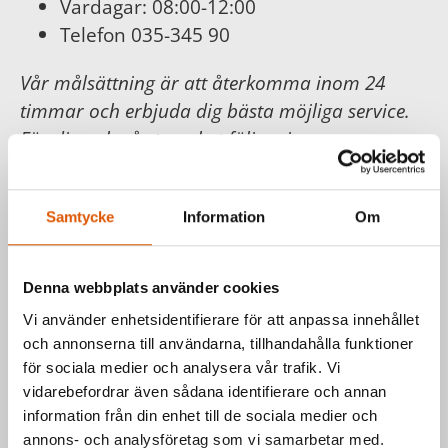
Vardagar: 08:00-12:00
Telefon 035-345 90
Vår målsättning är att återkomma inom 24
timmar och erbjuda dig bästa möjliga service.
För din och vår trygghet följer vi
Konsumentköplagen, Distans- och
hemförsäljningslagen.
Samtycke
Information
Om
Läs mer hos
Konsumentverket
.
Denna webbplats använder cookies
Har du frågor om våra produkter
Vi använder enhetsidentifierare för att anpassa innehållet
eller vill du prata med en säljare?
och annonserna till användarna, tillhandahålla funktioner
för sociala medier och analysera vår trafik. Vi
Kontakta oss via formuläret eller direkt, så
vidarebefordrar även sådana identifierare och annan
hör vi av oss så fort vi kan.
information från din enhet till de sociala medier och
annons- och analysföretag som vi samarbetar med.
Johan Olander
e-post
eller telefon 035-