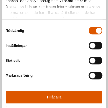
annons- och analysföretag som vi samarbetar med.
Johan Olander
e-post
eller telefon 035-
Dessa kan i sin tur kombinera informationen med annan
2953811
information som du har tillhandahållit eller som de har
Mattias Högberg
e-post
eller telefon 035-
samlat in när du har använt deras tjänster.
2953810
Samtyckesval
Nödvändig
Hälsningar Johan & Mattias
Inställningar
Statistik
Marknadsföring
Tillåt alla