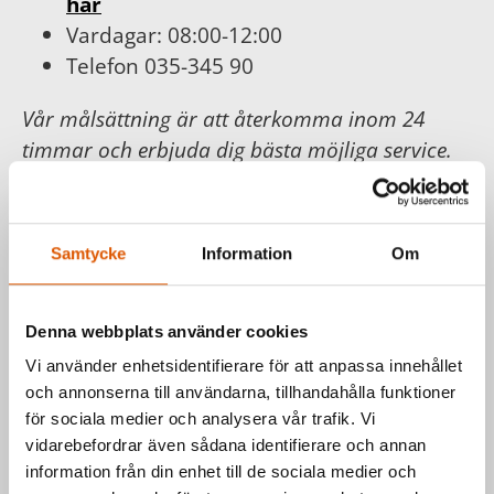
här
Vardagar: 08:00-12:00
Telefon 035-345 90
Vår målsättning är att återkomma inom 24
timmar och erbjuda dig bästa möjliga service.
För din och vår trygghet följer vi
Konsumentköplagen, Distans- och
hemförsäljningslagen.
Samtycke
Information
Om
Läs mer hos
Konsumentverket
.
Denna webbplats använder cookies
Vi använder enhetsidentifierare för att anpassa innehållet
Har du frågor om våra produkter
och annonserna till användarna, tillhandahålla funktioner
eller vill du prata med en säljare?
för sociala medier och analysera vår trafik. Vi
vidarebefordrar även sådana identifierare och annan
Kontakta oss via formuläret eller direkt, så
information från din enhet till de sociala medier och
hör vi av oss så fort vi kan.