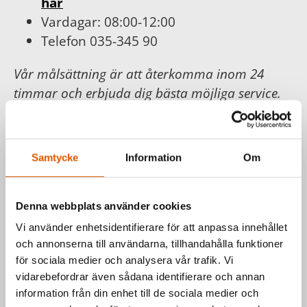
här
Vardagar: 08:00-12:00
Telefon 035-345 90
Vår målsättning är att återkomma inom 24
timmar och erbjuda dig bästa möjliga service.
För din och vår trygghet följer vi
Konsumentköplagen, Distans- och
hemförsäljningslagen.
Samtycke
Information
Om
Läs mer hos
Konsumentverket
.
Denna webbplats använder cookies
Vi använder enhetsidentifierare för att anpassa innehållet
Har du frågor om våra produkter
och annonserna till användarna, tillhandahålla funktioner
eller vill du prata med en säljare?
för sociala medier och analysera vår trafik. Vi
vidarebefordrar även sådana identifierare och annan
Kontakta oss via formuläret eller direkt, så
information från din enhet till de sociala medier och
hör vi av oss så fort vi kan.