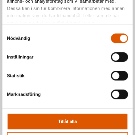
annons- och analysföretag som vi samarbetar med.
Johan Olander
e-post
eller telefon 035-
Dessa kan i sin tur kombinera informationen med annan
2953811
information som du har tillhandahållit eller som de har
Mattias Högberg
e-post
eller telefon 035-
samlat in när du har använt deras tjänster.
2953810
Samtyckesval
Nödvändig
Hälsningar Johan & Mattias
Inställningar
Statistik
Marknadsföring
Tillåt alla