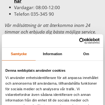
här
Vardagar: 08:00-12:00
Telefon 035-345 90
Vår målsättning är att återkomma inom 24
timmar och erbjuda dig bästa möjliga service.
För din och vår trygghet följer vi
Konsumentköplagen, Distans- och
hemförsäljningslagen.
Samtycke
Information
Om
Läs mer hos
Konsumentverket
.
Denna webbplats använder cookies
Vi använder enhetsidentifierare för att anpassa innehållet
Har du frågor om våra produkter
och annonserna till användarna, tillhandahålla funktioner
eller vill du prata med en säljare?
för sociala medier och analysera vår trafik. Vi
vidarebefordrar även sådana identifierare och annan
Kontakta oss via formuläret eller direkt, så
information från din enhet till de sociala medier och
hör vi av oss så fort vi kan.