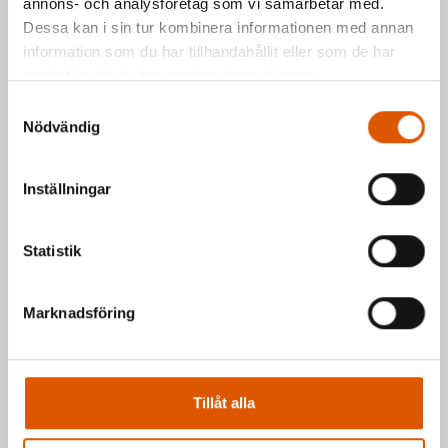
annons- och analysföretag som vi samarbetar med.
Johan Olander
e-post
eller telefon 035-
Dessa kan i sin tur kombinera informationen med annan
2953811
information som du har tillhandahållit eller som de har
Mattias Högberg
e-post
eller telefon 035-
samlat in när du har använt deras tjänster.
2953810
Samtyckesval
Nödvändig
Hälsningar Johan & Mattias
Inställningar
Statistik
Marknadsföring
Tillåt alla