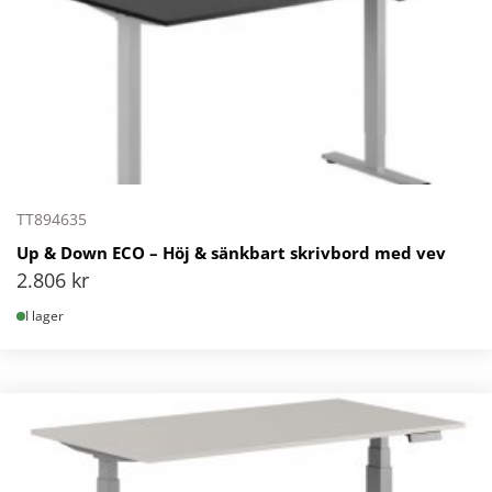
TT894635
Up & Down ECO – Höj & sänkbart skrivbord med vev
2.806
kr
I lager