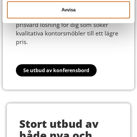
begagnade kontorsmöbler. Detta gör
Avvisa
att vi kan erbjuda en mångsidig och
prisvärd lösning för dig som söker
kvalitativa kontorsmöbler till ett lägre
pris.
Se utbud av konferensbord
Stort utbud av
både nya och