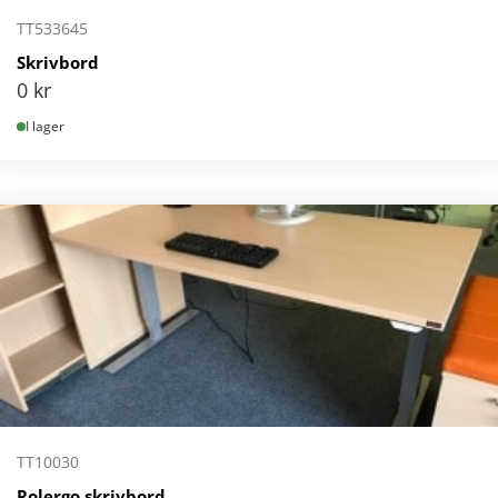
TT533645
Skrivbord
0
kr
I lager
TT10030
Rolergo skrivbord