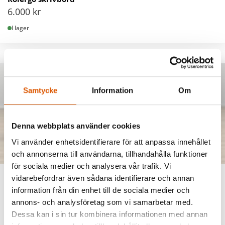
6.000
kr
I lager
Samtycke
Information
Om
Denna webbplats använder cookies
Vi använder enhetsidentifierare för att anpassa innehållet
och annonserna till användarna, tillhandahålla funktioner
för sociala medier och analysera vår trafik. Vi
vidarebefordrar även sådana identifierare och annan
TT121598
information från din enhet till de sociala medier och
Skrivbord, efter dina behov..
annons- och analysföretag som vi samarbetar med.
0
kr
Dessa kan i sin tur kombinera informationen med annan
I lager