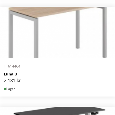
TT614464
Luna U
2.181
kr
I lager