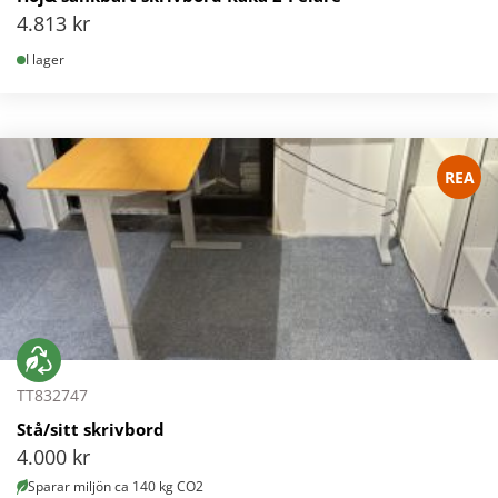
4.813
kr
I lager
REA
TT832747
Stå/sitt skrivbord
4.000
kr
Sparar miljön ca 140 kg CO2