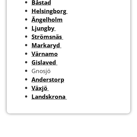
Båstad
Helsingborg
Ängelholm
Ljungby
Strömsnäs
Markaryd
Värnamo
Gislaved
Gnosjö
Anderstorp
Växjö
Landskrona