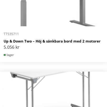
TT535711
Up & Down Two – Höj & sänkbara bord med 2 motorer
5.056
kr
I lager