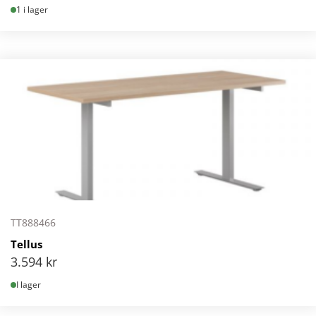
1 i lager
TT888466
Tellus
3.594
kr
I lager