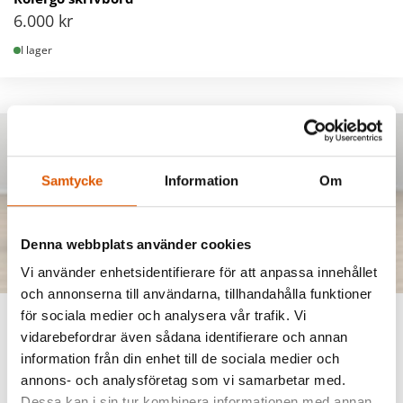
6.000
kr
I lager
Samtycke
Information
Om
Denna webbplats använder cookies
Vi använder enhetsidentifierare för att anpassa innehållet
och annonserna till användarna, tillhandahålla funktioner
för sociala medier och analysera vår trafik. Vi
TT121598
vidarebefordrar även sådana identifierare och annan
Skrivbord, efter dina behov..
information från din enhet till de sociala medier och
0
kr
annons- och analysföretag som vi samarbetar med.
I lager
Dessa kan i sin tur kombinera informationen med annan