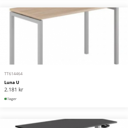
TT614464
Luna U
2.181
kr
I lager