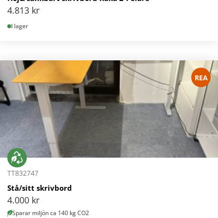
4.813
kr
I lager
REA
TT832747
Stå/sitt skrivbord
4.000
kr
Sparar miljön ca 140 kg CO2