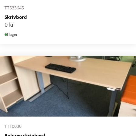
TT533645
Skrivbord
0
kr
I lager
TT10030
Rolergo skrivbord