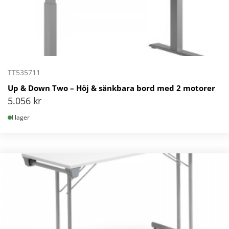
TT535711
Up & Down Two – Höj & sänkbara bord med 2 motorer
5.056
kr
I lager