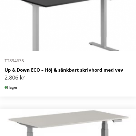
TT894635
Up & Down ECO – Höj & sänkbart skrivbord med vev
2.806
kr
I lager