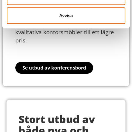
begagnade kontorsmöbler. Detta gör
att vi kan erbjuda en mångsidig och
Avvisa
prisvärd lösning för dig som söker
kvalitativa kontorsmöbler till ett lägre
pris.
Se utbud av konferensbord
Stort utbud av
både nya och