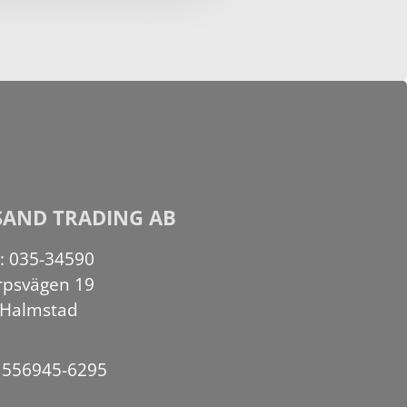
SAND TRADING AB
n: 035-34590
rpsvägen 19
 Halmstad
: 556945-6295