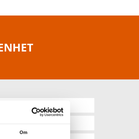
RENHET
Om