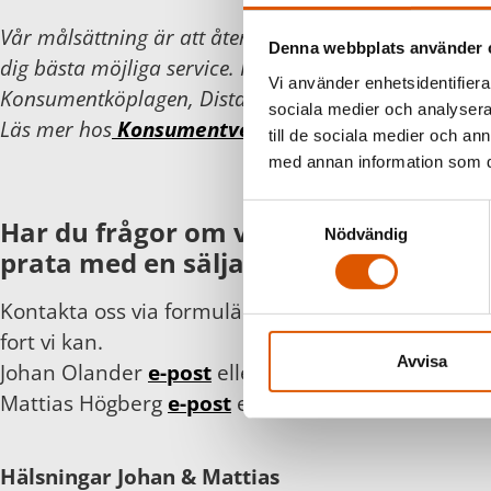
Vår målsättning är att återkomma inom 24 timmar 
Denna webbplats använder 
dig bästa möjliga service. För din och vår trygghet föl
Vi använder enhetsidentifierar
Konsumentköplagen, Distans- och hemförsäljningsla
sociala medier och analysera 
Läs mer hos
Konsumentverket
.
till de sociala medier och a
med annan information som du 
Samtyckesval
Har du frågor om våra produkter eller
Nödvändig
prata med en säljare?
Kontakta oss via formuläret eller direkt, så hör vi 
fort vi kan.
Avvisa
Johan Olander
e-post
eller telefon 035-2953811
Mattias Högberg
e-post
eller telefon 035-2953810
Hälsningar Johan & Mattias