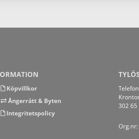
FORMATION
TYLÖ
Köpvillkor
Telefo
Kronto
Ångerrätt & Byten
302 65
Integritetspolicy
Org.nr