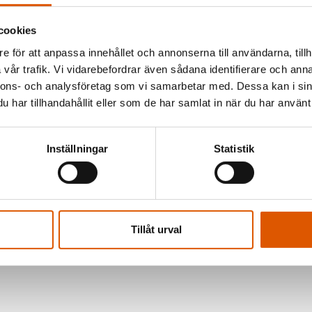
och erbjuda
cookies
jer vi
e för att anpassa innehållet och annonserna till användarna, tillh
gen.
vår trafik. Vi vidarebefordrar även sådana identifierare och anna
nnons- och analysföretag som vi samarbetar med. Dessa kan i sin
har tillhandahållit eller som de har samlat in när du har använt 
 vill du
Inställningar
Statistik
av oss så
Tillåt urval